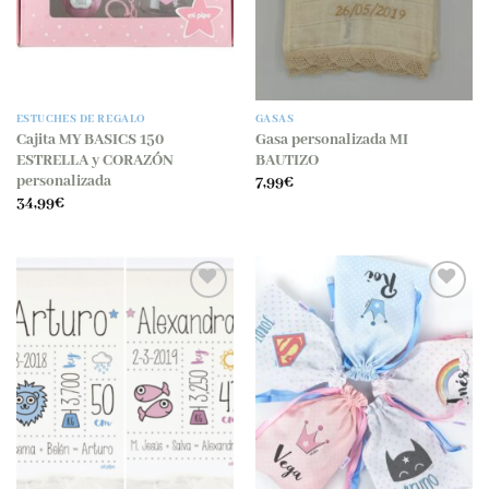
ESTUCHES DE REGALO
GASAS
Cajita MY BASICS 150
Gasa personalizada MI
ESTRELLA y CORAZÓN
BAUTIZO
personalizada
7,99
€
34,99
€