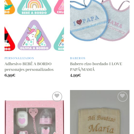
PERSONALIZADOS
BABEROS
Adhesivo BEBÉ A BORDO
Babero rizo bordado I LOVE
personajes personalizados
PAPÁ/MAMÁ
6,99
€
4,99
€