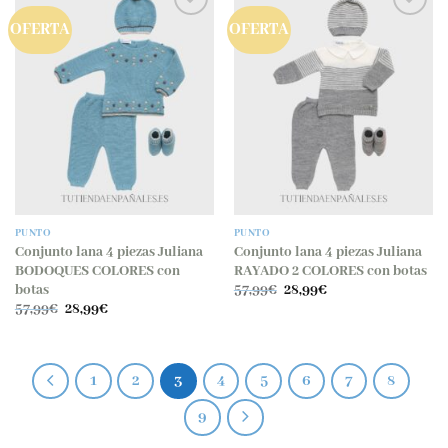
OFERTA
OFERTA
Añadir
Añadir
a la
a la
lista
lista
de
de
deseos
deseos
PUNTO
PUNTO
Conjunto lana 4 piezas Juliana
Conjunto lana 4 piezas Juliana
BODOQUES COLORES con
RAYADO 2 COLORES con botas
El
El
botas
57,99
€
28,99
€
precio
precio
El
El
57,99
€
28,99
€
original
actual
precio
precio
era:
es:
original
actual
57,99€.
28,99€.
era:
es:
57,99€.
28,99€.
1
2
3
4
5
6
7
8
9