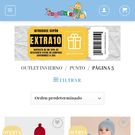
Saltar
al
contenido
OUTLET INVIERNO
/
PUNTO
/
PÁGINA 3
FILTRAR
OFERTA
OFERTA
Añadir
Añadir