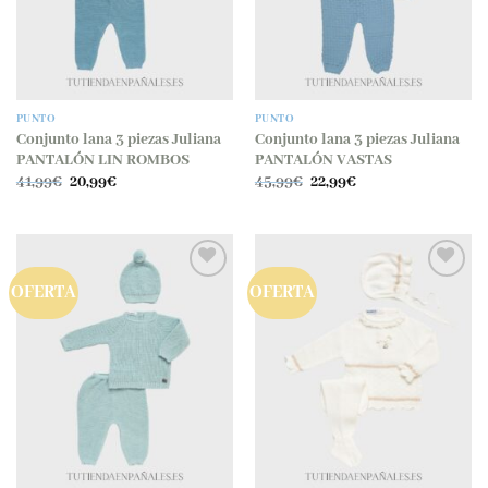
PUNTO
PUNTO
Conjunto lana 3 piezas Juliana
Conjunto lana 3 piezas Juliana
PANTALÓN LIN ROMBOS
PANTALÓN VASTAS
El
El
El
El
41,99
€
20,99
€
45,99
€
22,99
€
precio
precio
precio
precio
original
actual
original
actual
era:
es:
era:
es:
41,99€.
20,99€.
45,99€.
22,99€.
OFERTA
OFERTA
Añadir
Añadir
a la
a la
lista
lista
de
de
deseos
deseos