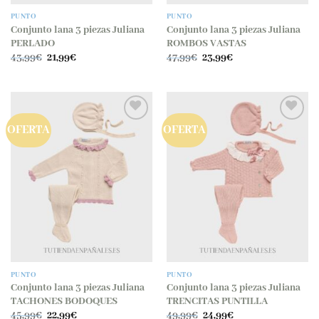
PUNTO
PUNTO
Conjunto lana 3 piezas Juliana
Conjunto lana 3 piezas Juliana
PERLADO
ROMBOS VASTAS
El
El
El
El
43,99
€
21,99
€
47,99
€
23,99
€
precio
precio
precio
precio
original
actual
original
actual
era:
es:
era:
es:
43,99€.
21,99€.
47,99€.
23,99€.
OFERTA
OFERTA
Añadir
Añadir
a la
a la
lista
lista
de
de
deseos
deseos
PUNTO
PUNTO
Conjunto lana 3 piezas Juliana
Conjunto lana 3 piezas Juliana
TACHONES BODOQUES
TRENCITAS PUNTILLA
El
El
El
El
45,99
€
22,99
€
49,99
€
24,99
€