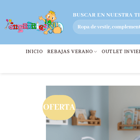
Saltar
BUSCAR EN NUESTRA T
al
Buscar
contenido
por:
INICIO
REBAJAS VERANO
OUTLET INVI
OFERTA