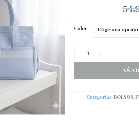
deseos
54,
Color
Bolso canastilla Micos 
AÑAD
Categorías:
BOLSOS
,
F