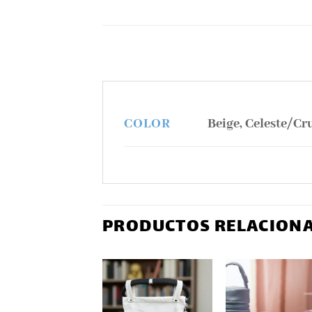
Beige, Celeste/Cr
COLOR
PRODUCTOS RELACION
ERTA
Añadir
Añadir
Aña