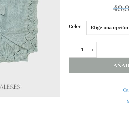
deseos
49,
Color
Chal punto lana Julian
AÑAD
Ca