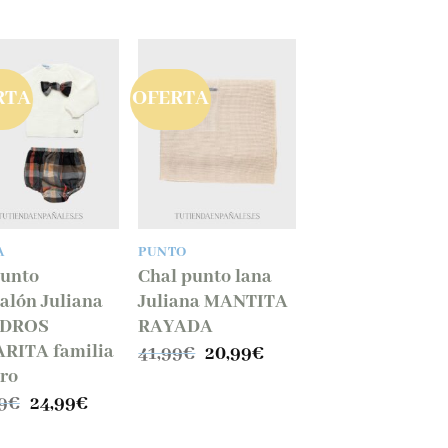
RTA
OFERTA
Añadir
Añadir
a la
a la
lista
lista
de
de
deseos
deseos
A
PUNTO
unto
Chal punto lana
alón Juliana
Juliana MANTITA
DROS
RAYADA
RITA familia
El
El
41,99
€
20,99
€
precio
precio
ro
original
actual
El
El
9
€
24,99
€
era:
es:
precio
precio
41,99€.
20,99€.
original
actual