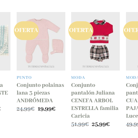
OFERTA
OFERTA
OFE
dir
Añadir
Añadir
la
a la
a la
ta
lista
lista
e
de
de
eos
deseos
deseos
PUNTO
MODA
MOD
na
Conjunto polainas
Conjunto
Conj
NTE
lana 3 piezas
pantalón Juliana
pant
ANDRÓMEDA
CENEFA ARBOL
CUA
ESTRELLA familia
PAJA
El
El
El
€
24,99
€
19,99
€
precio
precio
precio
Caricia
Luce
al
actual
original
actual
El
El
51,99
€
25,99
€
49,9
es:
era:
es:
precio
precio
.
22,99€.
24,99€.
19,99€.
original
actual