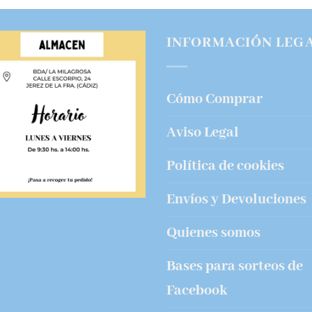
era:
es:
51,99€.
25,99€.
INFORMACIÓN LEG
Cómo Comprar
Aviso Legal
Política de cookies
Envíos y Devoluciones
Quienes somos
Bases para sorteos de
Facebook