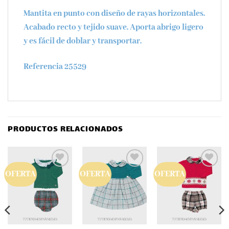
Mantita en punto con diseño de rayas horizontales.
Acabado recto y tejido suave. Aporta abrigo ligero
y es fácil de doblar y transportar.
Referencia 25529
PRODUCTOS RELACIONADOS
OFERTA
OFERTA
OFERTA
Añadir
Añadir
Añadir
a la
a la
a la
lista
lista
lista
de
de
de
deseos
deseos
deseos