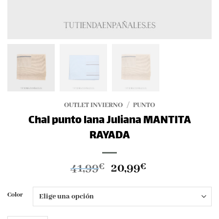
OUTLET INVIERNO
/
PUNTO
Chal punto lana Juliana MANTITA
RAYADA
El
El
41,99
20,99
€
€
precio
precio
original
actual
Color
era:
es:
41,99€.
20,99€.