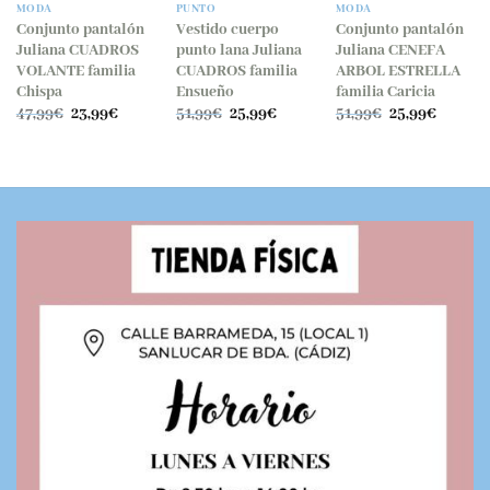
MODA
PUNTO
MODA
Conjunto pantalón
Vestido cuerpo
Conjunto pantalón
Juliana CUADROS
punto lana Juliana
Juliana CENEFA
VOLANTE familia
CUADROS familia
ARBOL ESTRELLA
Chispa
Ensueño
familia Caricia
El
El
El
El
El
El
47,99
€
23,99
€
51,99
€
25,99
€
51,99
€
25,99
€
precio
precio
precio
precio
precio
precio
.
original
actual
original
actual
original
actual
era:
es:
era:
es:
era:
es:
47,99€.
23,99€.
51,99€.
25,99€.
51,99€.
25,99€.