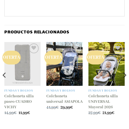
PRODUCTOS RELACIONADOS
OFERTA
OFERTA
OFERTA
FUNDAS Y BOLSOS
FUNDAS Y BOLSOS
FUNDAS Y BOLSOS
Colchoneta silla
Colchoneta
Colchoneta silla
paseo CUADRO
universal AMAPOLA
UNIVERSAL
El
El
VICHY
Mayoral 2026
41,99
€
29,99
€
precio
precio
El
El
El
El
14,99
€
11,99
€
27,99
€
21,99
€
original
actual
precio
precio
precio
precio
era:
es:
original
actual
original
actual
41,99€.
29,99€.
era:
es:
era:
es:
.
14,99€.
11,99€.
27,99€.
21,99€.