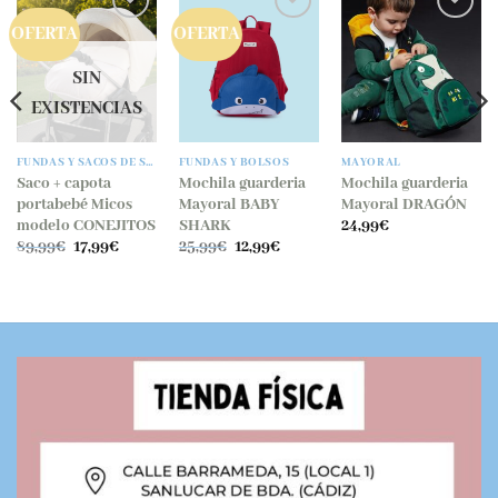
OFERTA
OFERTA
SIN
EXISTENCIAS
FUNDAS Y SACOS DE SILLA
FUNDAS Y BOLSOS
MAYORAL
Saco + capota
Mochila guarderia
Mochila guarderia
portabebé Micos
Mayoral BABY
Mayoral DRAGÓN
modelo CONEJITOS
SHARK
24,99
€
o
El
El
El
El
89,99
€
17,99
€
25,99
€
12,99
€
l
precio
precio
precio
precio
original
actual
original
actual
.
era:
es:
era:
es:
89,99€.
17,99€.
25,99€.
12,99€.