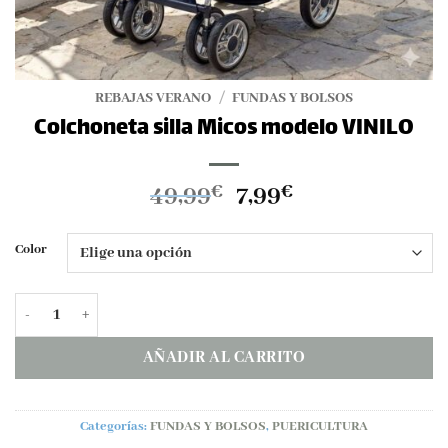
REBAJAS VERANO
/
FUNDAS Y BOLSOS
Colchoneta silla Micos modelo VINILO
El
El
49,99
7,99
€
€
precio
precio
original
actual
Color
era:
es:
49,99€.
7,99€.
Colchoneta silla Micos modelo VINILO cantidad
AÑADIR AL CARRITO
Categorías:
FUNDAS Y BOLSOS
,
PUERICULTURA