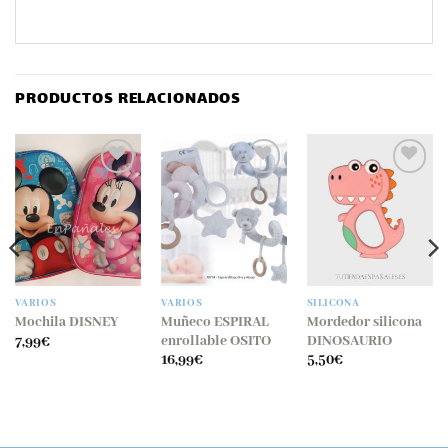
PRODUCTOS RELACIONADOS
Añadir
Añadir
Añadir
a la
a la
a la
lista
lista
lista
de
de
de
deseos
deseos
deseos
VARIOS
VARIOS
SILICONA
Muñeco ESPIRAL
Mordedor silicona
Mochila DISNEY
enrollable OSITO
DINOSAURIO
7,99
€
16,99
€
5,50
€