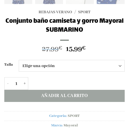
REBAJAS VERANO
/
SPORT
Conjunto baño camiseta y gorro Mayoral
SUBMARINO
El
El
27,99
15,99
€
€
precio
precio
original
actual
Talla
era:
es:
27,99€.
15,99€.
Conjunto baño camiseta y gorro Mayoral SUBMARINO cantidad
AÑADIR AL CARRITO
Categoría:
SPORT
Marca:
Mayoral