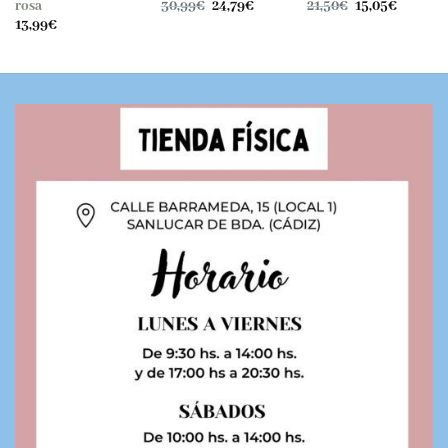
El
El
El
El
rosa
30,99
€
24,79
€
21,50
€
15,05
€
precio
precio
precio
precio
13,99
€
original
actual
original
actual
era:
es:
era:
es:
30,99€.
24,79€.
21,50€.
15,05€.
.