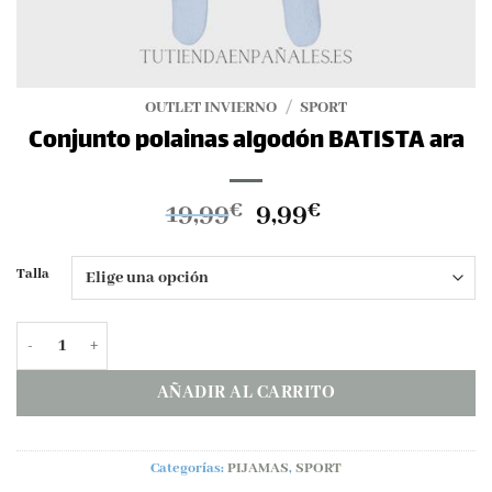
OUTLET INVIERNO
/
SPORT
Conjunto polainas algodón BATISTA ara
El
El
19,99
9,99
€
€
precio
precio
original
actual
Talla
era:
es:
19,99€.
9,99€.
Conjunto polainas algodón BATISTA ara cantidad
AÑADIR AL CARRITO
Categorías:
PIJAMAS
,
SPORT