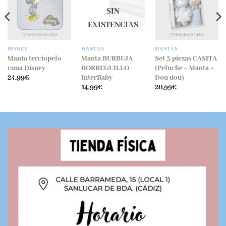
lista
lista
lista
SIN
de
de
de
EXISTENCIAS
deseos
deseos
deseos
DISNEY
MANTAS
MANTAS
Manta terciopelo
Manta BURBUJA
Set 3 piezas CASITA
cuna Disney
BORREGUILLO
(Peluche + Manta +
InterBaby
Dou dou)
24,99
€
14,99
€
20,99
€