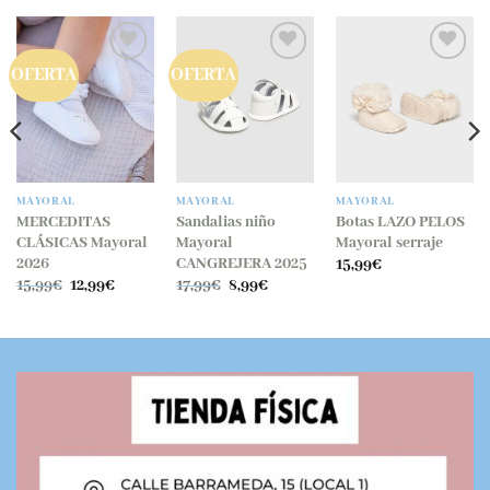
OFERTA
OFERTA
MAYORAL
MAYORAL
MAYORAL
MERCEDITAS
Sandalias niño
Botas LAZO PELOS
CLÁSICAS Mayoral
Mayoral
Mayoral serraje
2026
CANGREJERA 2025
15,99
€
El
El
El
El
15,99
€
12,99
€
17,99
€
8,99
€
precio
precio
precio
precio
original
actual
original
actual
.
era:
es:
era:
es:
15,99€.
12,99€.
17,99€.
8,99€.