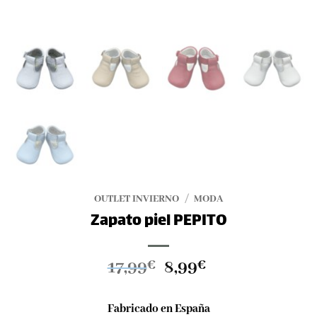
OUTLET INVIERNO
/
MODA
Zapato piel PEPITO
El
El
17,99
8,99
€
€
precio
precio
original
actual
Fabricado en España