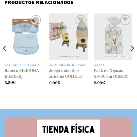
PRODUCTOS RELACIONADOS
Añadir
Añadir
Añadir
a la
a la
a la
lista
lista
lista
de
de
de
deseos
deseos
deseos
ESTUCHES DE REGALO
ESTUCHES DE REGALO
GASAS
Babero SILICONA
Juego didáctico
Pack de 3 gasas
Interbaby
silicóna COHETE
80×80 cm DISNEY
5,50
€
9,99
€
9,99
€