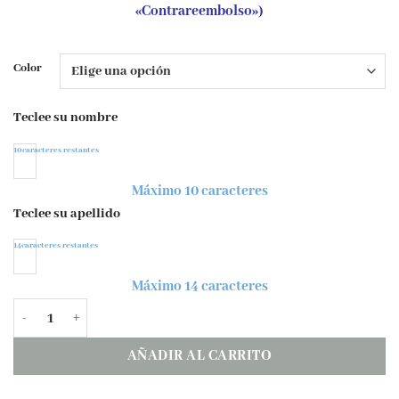
«Contrareembolso»)
Color
Teclee su nombre
10
caracteres restantes
Máximo 10 caracteres
Teclee su apellido
14
caracteres restantes
Máximo 14 caracteres
Pack 46 pegatinas personalizadas para guardería cantidad
AÑADIR AL CARRITO