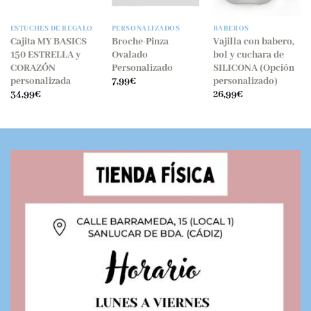
ESTUCHES DE REGALO
PERSONALIZADOS
BABEROS
Cajita MY BASICS
Broche-Pinza
Vajilla con babero,
150 ESTRELLA y
Ovalado
bol y cuchara de
CORAZÓN
Personalizado
SILICONA (Opción
personalizada
personalizado)
7,99
€
34,99
€
26,99
€