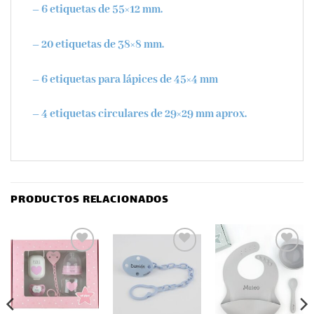
– 6 etiquetas de 55×12 mm.
– 20 etiquetas de 38×8 mm.
– 6 etiquetas para lápices de 45×4 mm
– 4 etiquetas circulares de 29×29 mm aprox.
PRODUCTOS RELACIONADOS
Añadir
Añadir
Añadir
a la
a la
a la
lista
lista
lista
de
de
de
deseos
deseos
deseos