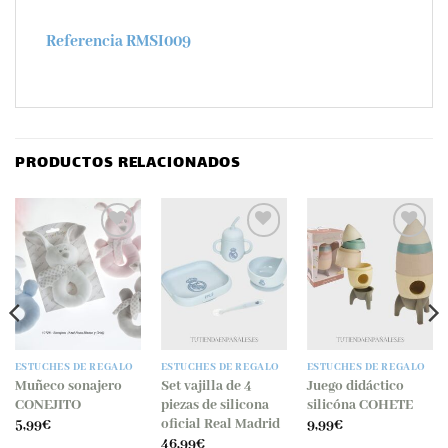
Referencia RMSI009
PRODUCTOS RELACIONADOS
Añadir
Añadir
Añadir
a la
a la
a la
lista
lista
lista
de
de
de
deseos
deseos
deseos
ESTUCHES DE REGALO
ESTUCHES DE REGALO
ESTUCHES DE REGALO
Muñeco sonajero
Set vajilla de 4
Juego didáctico
CONEJITO
piezas de silicona
silicóna COHETE
oficial Real Madrid
5,99
€
9,99
€
46,99
€