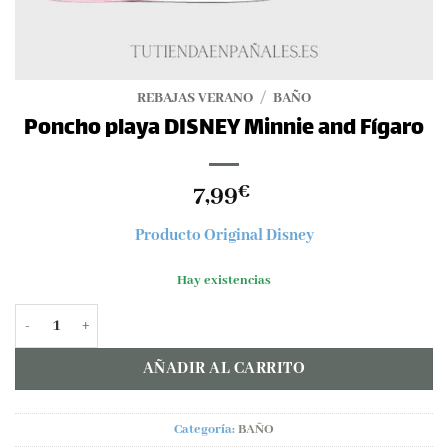
REBAJAS VERANO
/
BAÑO
Poncho playa DISNEY Minnie and Fígaro
7,99
€
Producto Original Disney
Hay existencias
Poncho playa DISNEY Minnie and Fígaro cantidad
AÑADIR AL CARRITO
Categoría:
BAÑO