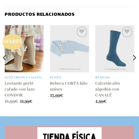
PRODUCTOS RELACIONADOS
OFERTA
LEOTARDOS Y CALCETINES
PUNTO
BÁSICOS
Leotardo perlé
Rebeca CORTA hilo
Calcetín alto
calado con lazo
unisex
algodón con
CONDOR
CANALÉ
13,99
€
El
El
18,99
€
11,99
€
4,99
€
precio
precio
original
actual
era:
es:
18,99€.
11,99€.