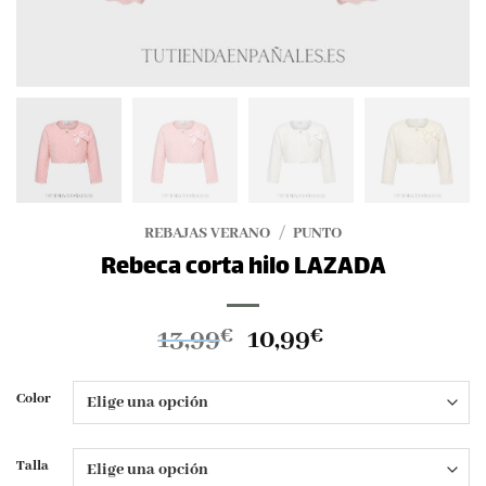
REBAJAS VERANO
/
PUNTO
Rebeca corta hilo LAZADA
El
El
13,99
10,99
€
€
precio
precio
original
actual
Color
era:
es:
13,99€.
10,99€.
Talla