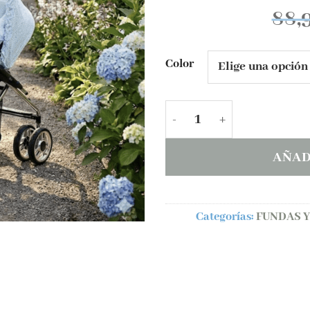
88,
Color
Saco + capota portabebé
AÑAD
Categorías:
FUNDAS Y