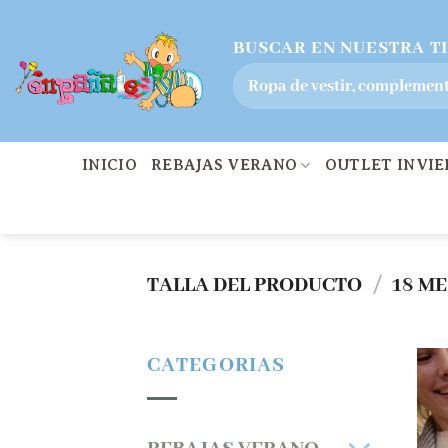
Saltar
BUSCAR EN NUESTRA T
al
Buscar
contenido
por:
INICIO
REBAJAS VERANO
OUTLET INVI
TALLA DEL PRODUCTO
/
18 ME
CATEGORIAS