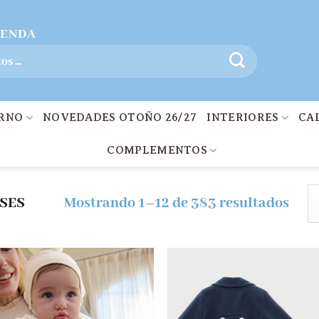
IENDA
ERNO
NOVEDADES OTOÑO 26/27
INTERIORES
CA
COMPLEMENTOS
SES
Mostrando 1–12 de 383 resultados
Añadir
Aña
a la
a 