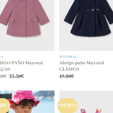
a la
a 
lista
lis
de
d
deseos
des
DA
MAYORAL
RIGO PAÑO Mayoral
Abrigo paño Mayoral
5/26
CLÁSICO
El
El
99
€
33,59
€
48,99
€
precio
precio
original
actual
era:
es:
47,99€.
33,59€.
ERTA
OFERTA
Añadir
Aña