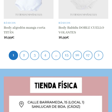
BÁSICOS
BÁSICOS
Body algodón manga corta
Body Babidu DOBLE CUELLO
TITÁN
VOLANTES
10,99
€
16,99
€
1
2
3
4
…
15
16
17