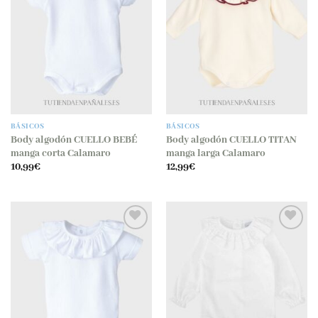
lista
lista
de
de
deseos
deseos
BÁSICOS
BÁSICOS
Body algodón CUELLO BEBÉ
Body algodón CUELLO TITAN
manga corta Calamaro
manga larga Calamaro
10,99
€
12,99
€
Añadir
Añadir
a la
a la
lista
lista
de
de
deseos
deseos