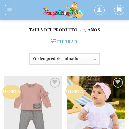
Saltar
al
contenido
TALLA DEL PRODUCTO
/
5 AÑOS
FILTRAR
OFERTA
OFERTA