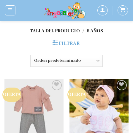
Saltar
al
contenido
TALLA DEL PRODUCTO
/
6 AÑOS
FILTRAR
OFERTA
OFERTA