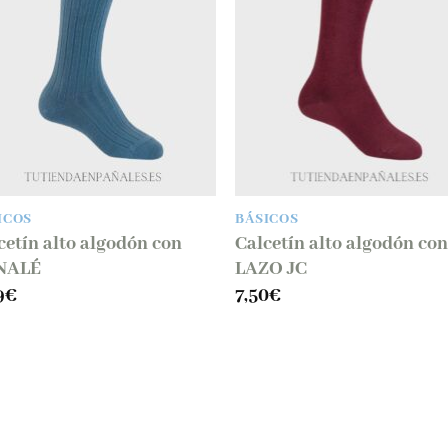
lista
lis
de
d
deseos
des
ICOS
BÁSICOS
cetín alto algodón con
Calcetín alto algodón co
NALÉ
LAZO JC
9
€
7,50
€