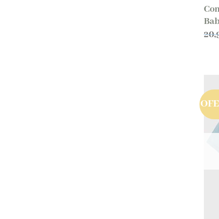
Con
Bab
20,
OF