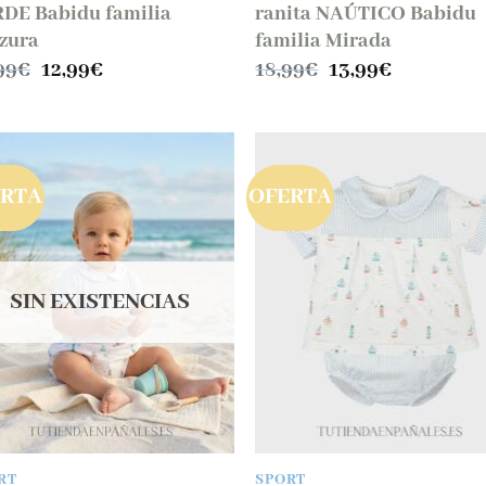
DE Babidu familia
ranita NAÚTICO Babidu
zura
familia Mirada
El
El
El
El
99
€
12,99
€
18,99
€
13,99
€
precio
precio
precio
precio
original
actual
original
actual
era:
es:
era:
es:
20,99€.
12,99€.
18,99€.
13,99€.
ERTA
OFERTA
SIN EXISTENCIAS
RT
SPORT