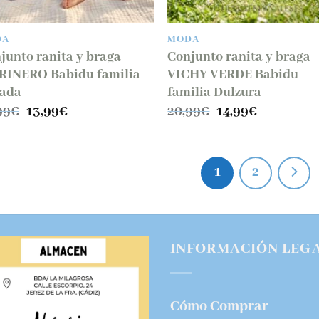
DA
MODA
junto ranita y braga
Conjunto ranita y braga
INERO Babidu familia
VICHY VERDE Babidu
ada
familia Dulzura
El
El
El
El
99
€
13,99
€
20,99
€
14,99
€
precio
precio
precio
precio
original
actual
original
actual
era:
es:
era:
es:
19,99€.
13,99€.
20,99€.
14,99€.
1
2
INFORMACIÓN LEG
Cómo Comprar