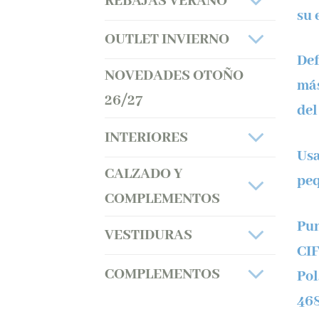
REBAJAS VERANO
su 
OUTLET INVIERNO
Def
NOVEDADES OTOÑO
más
26/27
del
INTERIORES
Usa
CALZADO Y
peq
COMPLEMENTOS
Pun
VESTIDURAS
CI
COMPLEMENTOS
Pol
468