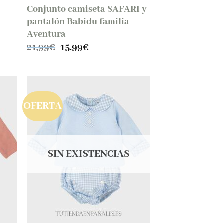
Conjunto camiseta SAFARI y
pantalón Babidu familia
Aventura
El
El
21,99
€
15,99
€
precio
precio
original
actual
era:
es:
21,99€.
15,99€.
OFERTA
SIN EXISTENCIAS