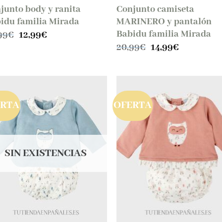
junto body y ranita
Conjunto camiseta
idu familia Mirada
MARINERO y pantalón
Babidu familia Mirada
El
El
99
€
12,99
€
precio
precio
El
El
20,99
€
14,99
€
original
actual
precio
precio
era:
es:
original
actual
20,99€.
12,99€.
era:
es:
20,99€.
14,99€.
ERTA
OFERTA
SIN EXISTENCIAS