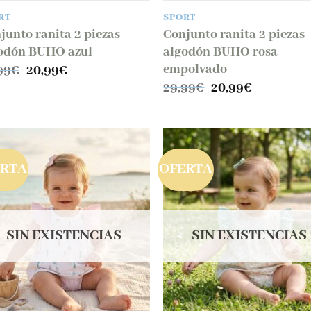
RT
SPORT
junto ranita 2 piezas
Conjunto ranita 2 piezas
odón BUHO azul
algodón BUHO rosa
empolvado
El
El
99
€
20,99
€
precio
precio
El
El
29,99
€
20,99
€
original
actual
precio
precio
era:
es:
original
actual
29,99€.
20,99€.
era:
es:
29,99€.
20,99€.
ERTA
OFERTA
SIN EXISTENCIAS
SIN EXISTENCIAS