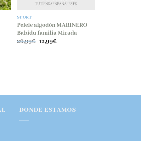
SPORT
Pelele algodón MARINERO
Babidu familia Mirada
El
El
20,99
€
12,99
€
precio
precio
original
actual
era:
es:
20,99€.
12,99€.
AL
DONDE ESTAMOS