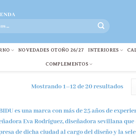
IENDA
ERNO
NOVEDADES OTOÑO 26/27
INTERIORES
CA
COMPLEMENTOS
Mostrando 1–12 de 20 resultados
IDU es una marca con más de 25 años de experien
eñadora Eva Rodríguez, diseñadora sevillana que
resa de dicha ciudad al cargo del diseño y la se