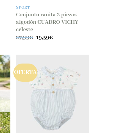
SPORT
Conjunto ranita 2 piezas
algodón CUADRO VICHY
celeste
El
El
27,99
€
19,59
€
precio
precio
original
actual
era:
es:
27,99€.
19,59€.
OFERTA