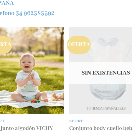
PAÑA
efono 34 962383592
ERTA
OFERTA
SIN EXISTENCIAS
RT
SPORT
junto algodón VICHY
Conjunto body cuello beb