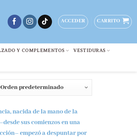
ACCEDER
CARRITO
LZADO Y COMPLEMENTOS
VESTIDURAS
cia, nacida de la mano de la
 –desde sus comienzos en una
lección– empezó a despuntar por