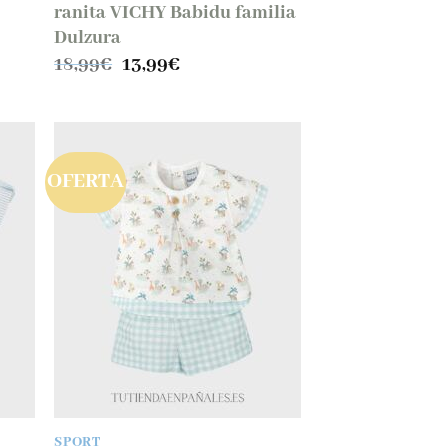
ranita VICHY Babidu familia
Dulzura
El
El
18,99
€
13,99
€
precio
precio
original
actual
era:
es:
18,99€.
13,99€.
OFERTA
SPORT