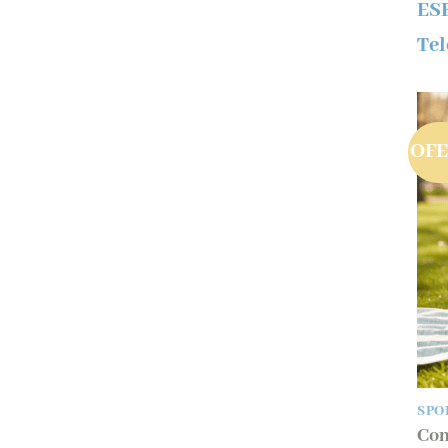
ES
Tel
OF
SPO
Con