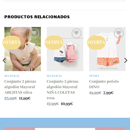
PRODUCTOS RELACIONADOS
OFERTA
OFERTA
OFERTA
MAYORAL
MAYORAL
SPORT
Conjunto 2 piezas
Conjunto 2 piezas
Conjunto pololo
algodón Mayoral
algodón Mayoral
DINO
El
El
ABEJITAS oliva
NIÑA COLETAS
19,99
€
7,99
€
precio
precio
El
El
rosa
23,99
€
11,99
€
original
actual
precio
precio
El
El
17,99
€
10,99
€
era:
es:
original
actual
precio
precio
19,99€.
7,99€.
era:
es:
original
actual
23,99€.
11,99€.
era:
es:
17,99€.
10,99€.