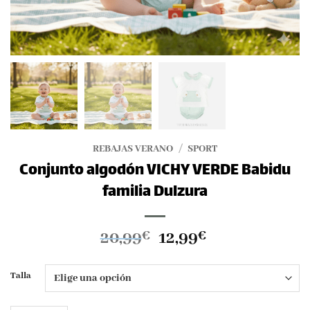
REBAJAS VERANO
/
SPORT
Conjunto algodón VICHY VERDE Babidu
familia Dulzura
El
El
20,99
12,99
€
€
precio
precio
original
actual
Talla
era:
es:
20,99€.
12,99€.