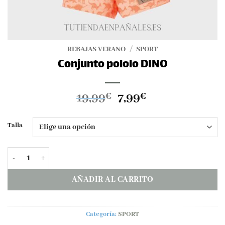
REBAJAS VERANO
/
SPORT
Conjunto pololo DINO
El
El
19,99
7,99
€
€
precio
precio
original
actual
Talla
era:
es:
19,99€.
7,99€.
Conjunto pololo DINO cantidad
AÑADIR AL CARRITO
Categoría:
SPORT