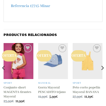
Referencia 17715-Minar
PRODUCTOS RELACIONADOS
OFERTA
OFERTA
OFERTA
SPORT
MAYORAL
SPORT
Conjunto short
Gorra Mayoral
Peto corto popelín
MAGENTA tirantes
PESCADITO tejano
Mayoral BANANA
El
El
El
El
Mayoral
11,99
€
5,99
€
27,99
€
11,19
€
precio
precio
precio
precio
El
El
23,99
€
11,99
€
original
actual
original
actual
precio
precio