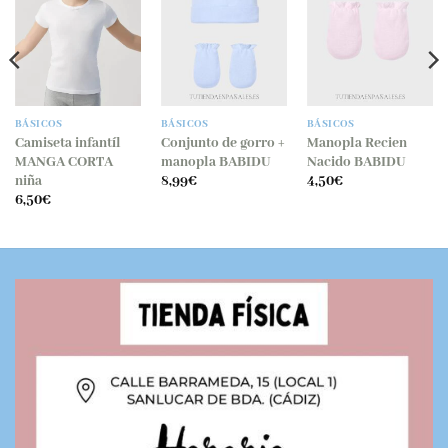
BÁSICOS
BÁSICOS
BÁSICOS
Camiseta infantíl
Conjunto de gorro +
Manopla Recien
MANGA CORTA
manopla BABIDU
Nacido BABIDU
niña
8,99
€
4,50
€
6,50
€