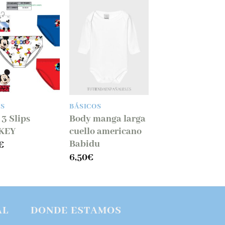
S
BÁSICOS
 3 Slips
Body manga larga
KEY
cuello americano
Babidu
€
6,50
€
AL
DONDE ESTAMOS