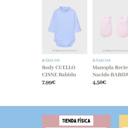
ICOS
BÁSICOS
BÁSICOS
y cruzado
Body CUELLO
Manopla Reci
erto Babidu
CISNE Babidu
Nacido BABID
0
€
7,99
€
4,50
€