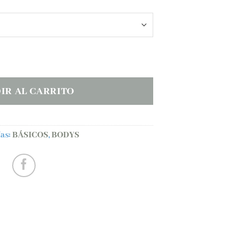
TES niña cantidad
IR AL CARRITO
as:
BÁSICOS
,
BODYS