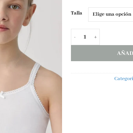
Talla
Camiseta infantíl TIRAN
AÑAD
Categorí