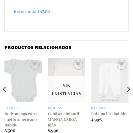
Referencia 18304
PRODUCTOS RELACIONADOS
Añadir
Añadir
Añadir
a la
a la
a la
lista
lista
lista
SIN
de
de
de
EXISTENCIAS
deseos
deseos
deseos
BÁSICOS
BÁSICOS
BÁSICOS
Body manga corta
Camiseta infantíl
Polaina lisa Babidu
cuello americano
MANGA LARGA
4,99
€
Babidu
niño
6,50
€
8,99
€