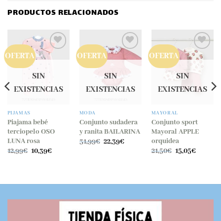
PRODUCTOS RELACIONADOS
OFERTA
OFERTA
OFERTA
SIN
SIN
SIN
EXISTENCIAS
EXISTENCIAS
EXISTENCIAS
PIJAMAS
MODA
MAYORAL
Piajama bebé
Conjunto sudadera
Conjunto sport
terciopelo OSO
y ranita BAILARINA
Mayoral APPLE
El
El
LUNA rosa
orquidea
31,99
€
22,39
€
precio
precio
El
El
El
El
12,99
€
10,39
€
21,50
€
15,05
€
original
actual
precio
precio
precio
precio
era:
es:
original
actual
original
actual
o
31,99€.
22,39€.
era:
es:
era:
es:
l
12,99€.
10,39€.
21,50€.
15,05€.
€.