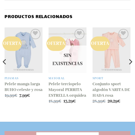
PRODUCTOS RELACIONADOS
OFERTA
OFERTA
OFERTA
SIN
EXISTENCIAS
PIJAMAS
MAYORAL
SPORT
Pelele manga larga
Pelele terciopelo
Conjunto sport
BUHO celeste y rosa
Mayoral PERRITA
algodón VARITA DE
El
El
ESTRELLA orquidea
HADA rosa
19,99
€
7,99
€
precio
precio
El
El
El
El
18,99
€
13,29
€
28,99
€
20,29
€
original
actual
o
precio
precio
precio
precio
era:
es:
l
original
actual
original
actual
19,99€.
7,99€.
era:
es:
era:
es:
€.
18,99€.
13,29€.
28,99€.
20,29€.