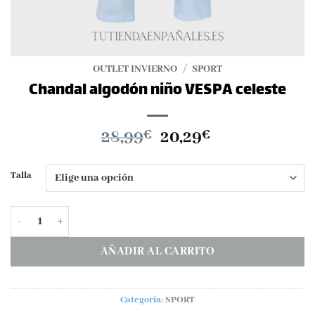
OUTLET INVIERNO
/
SPORT
Chandal algodón niño VESPA celeste
El
El
28,99
20,29
€
€
precio
precio
original
actual
Talla
era:
es:
28,99€.
20,29€.
Chandal algodón niño VESPA celeste cantidad
AÑADIR AL CARRITO
Categoría:
SPORT