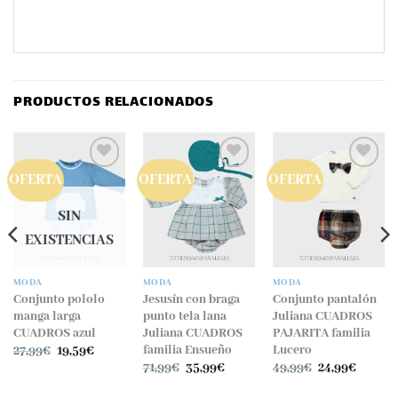
PRODUCTOS RELACIONADOS
OFERTA
OFERTA
OFERTA
Añadir
Añadir
Añadir
a la
a la
a la
lista
lista
lista
SIN
de
de
de
EXISTENCIAS
deseos
deseos
deseos
MODA
MODA
MODA
Conjunto pololo
Jesusín con braga
Conjunto pantalón
manga larga
punto tela lana
Juliana CUADROS
CUADROS azul
Juliana CUADROS
PAJARITA familia
El
El
familia Ensueño
Lucero
27,99
€
19,59
€
o
precio
precio
El
El
El
El
71,99
€
35,99
€
49,99
€
24,99
€
l
original
actual
precio
precio
precio
precio
era:
es:
original
actual
original
actual