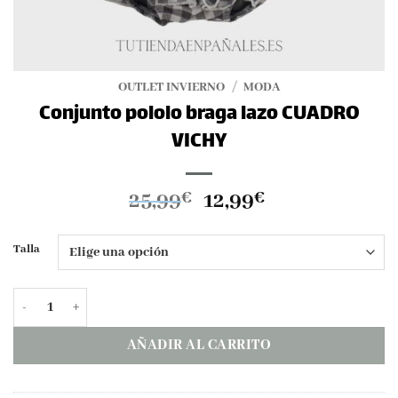
OUTLET INVIERNO
/
MODA
Conjunto pololo braga lazo CUADRO
VICHY
El
El
25,99
12,99
€
€
precio
precio
original
actual
Talla
era:
es:
25,99€.
12,99€.
Conjunto pololo braga lazo CUADRO VICHY cantidad
AÑADIR AL CARRITO