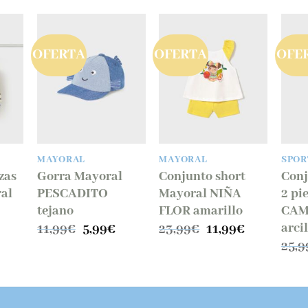
OFERTA
OFERTA
OFE
MAYORAL
MAYORAL
SPOR
zas
Gorra Mayoral
Conjunto short
Conj
al
PESCADITO
Mayoral NIÑA
2 pi
tejano
FLOR amarillo
CAM
arci
El
El
El
El
11,99
€
5,99
€
23,99
€
11,99
€
precio
precio
precio
precio
El
25,9
original
actual
original
actual
precio
era:
es:
era:
es:
al
actual
11,99€.
5,99€.
23,99€.
11,99€.
s:
.
9,99€.