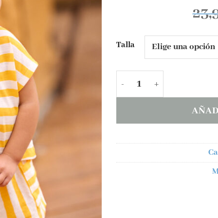
23,
Talla
Conjunto short Mayoral
AÑAD
Ca
M