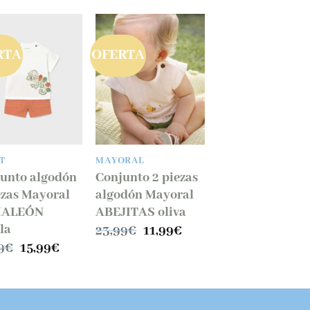
RTA
OFERTA
T
MAYORAL
unto algodón
Conjunto 2 piezas
ezas Mayoral
algodón Mayoral
ALEÓN
ABEJITAS oliva
lla
El
El
23,99
€
11,99
€
precio
precio
El
El
9
€
15,99
€
original
actual
precio
precio
era:
es:
original
actual
23,99€.
11,99€.
era:
es:
25,99€.
15,99€.