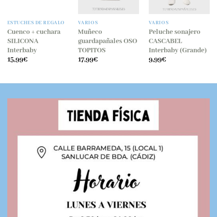
ESTUCHES DE REGALO
VARIOS
VARIOS
Cuenco + cuchara
Muñeco
Peluche sonajero
SILICONA
guardapañales OSO
CASCABEL
Interbaby
TOPITOS
Interbaby (Grande)
15,99
€
17,99
€
9,99
€