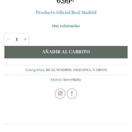
6,99
€
Producto Oficial Real Madrid
Hay existencias
Pack 2 BABEROS rizo plastificado oficial Real Madrid cantidad
AÑADIR AL CARRITO
Categorías:
REAL MADRID
,
SILICONA
,
VARIOS
Marca:
InterBaby