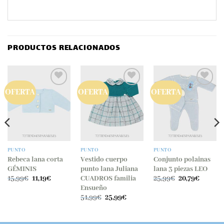
PRODUCTOS RELACIONADOS
OFERTA
OFERTA
OFERTA
PUNTO
PUNTO
PUNTO
Rebeca lana corta
Vestido cuerpo
Conjunto polainas
GÉMINIS
punto lana Juliana
lana 3 piezas LEO
El
El
El
El
CUADROS familia
15,99
€
11,19
€
25,99
€
20,79
€
precio
precio
precio
precio
Ensueño
original
actual
original
actual
El
El
51,99
€
25,99
€
era:
es:
era:
es:
precio
precio
15,99€.
11,19€.
25,99€.
20,79€.
original
actual
era:
es: