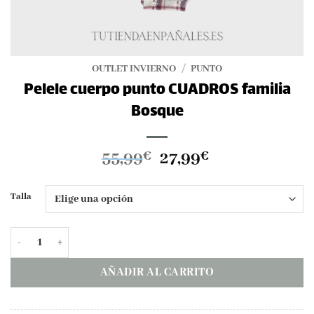
OUTLET INVIERNO
/
PUNTO
Pelele cuerpo punto CUADROS familia
Bosque
El
El
55,99
27,99
€
€
precio
precio
original
actual
Talla
era:
es:
55,99€.
27,99€.
Pelele cuerpo punto CUADROS familia Bosque cantidad
AÑADIR AL CARRITO