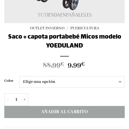
OUTLET INVIERNO
/
PUERICULTURA
Saco + capota portabebé Micos modelo
YOEDULAND
El
El
88,99
9,99
€
€
precio
precio
original
actual
Color
era:
es:
88,99€.
9,99€.
Saco + capota portabebé Micos modelo YOEDULAND cantidad
AÑADIR AL CARRITO