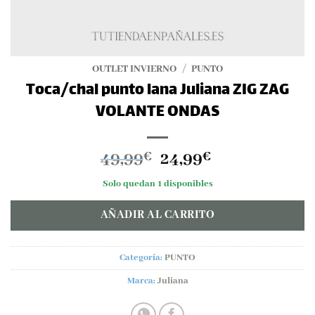
OUTLET INVIERNO
/
PUNTO
Toca/chal punto lana Juliana ZIG ZAG
VOLANTE ONDAS
El
El
49,99
24,99
€
€
precio
precio
Solo quedan 1 disponibles
original
actual
era:
es:
AÑADIR AL CARRITO
49,99€.
24,99€.
Categoría:
PUNTO
Marca:
Juliana