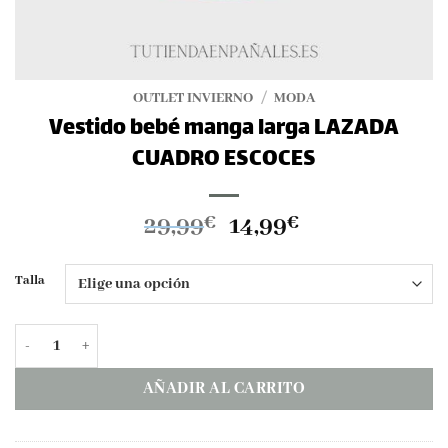
OUTLET INVIERNO
/
MODA
Vestido bebé manga larga LAZADA
CUADRO ESCOCES
El
El
29,99
14,99
€
€
precio
precio
original
actual
Talla
era:
es:
29,99€.
14,99€.
Vestido bebé manga larga LAZADA CUADRO ESCOCES cantidad
AÑADIR AL CARRITO