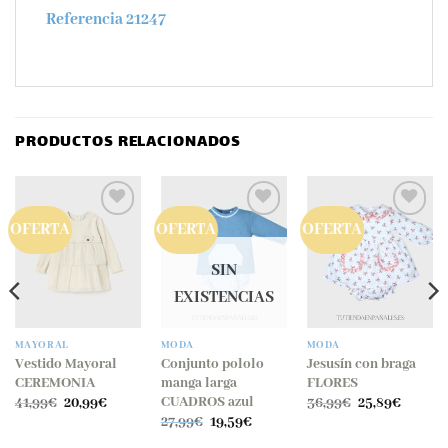
Referencia 21247
PRODUCTOS RELACIONADOS
OFERTA
OFERTA
OFERTA
SIN
EXISTENCIAS
MAYORAL
MODA
MODA
Vestido Mayoral
Conjunto pololo
Jesusín con braga
CEREMONIA
manga larga
FLORES
El
El
El
El
CUADROS azul
41,99
€
20,99
€
36,99
€
25,89
€
precio
precio
precio
precio
El
El
27,99
€
19,59
€
original
actual
original
actual
precio
precio
era:
es:
era:
es: