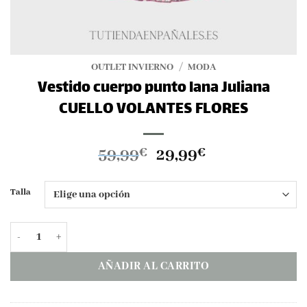
OUTLET INVIERNO
/
MODA
Vestido cuerpo punto lana Juliana
CUELLO VOLANTES FLORES
El
El
59,99
29,99
€
€
precio
precio
original
actual
Talla
era:
es:
59,99€.
29,99€.
Vestido cuerpo punto lana Juliana CUELLO VOLANTES FLORES 
AÑADIR AL CARRITO