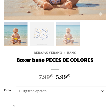
REBAJAS VERANO
/
BAÑO
Boxer baño PECES DE COLORES
El
El
7,99
5,99
€
€
precio
precio
original
actual
Talla
era:
es:
7,99€.
5,99€.
Boxer baño PECES DE COLORES cantidad