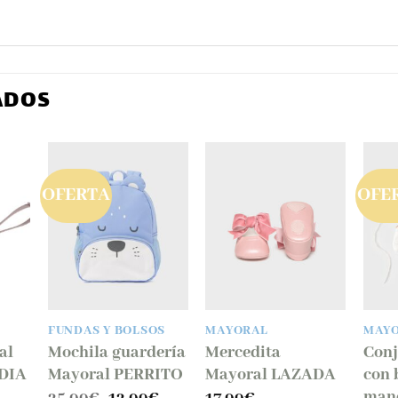
ADOS
OFERTA
OFE
dir
Añadir
Añadir
la
a la
a la
ta
lista
lista
e
de
de
eos
deseos
deseos
FUNDAS Y BOLSOS
MAYORAL
MAY
al
Mochila guardería
Mercedita
Conj
DIA
Mayoral PERRITO
Mayoral LAZADA
con 
man