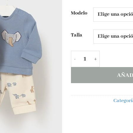
deseos
Modelo
Talla
Chandal Mayoral ELEFAN
AÑAD
Categorí