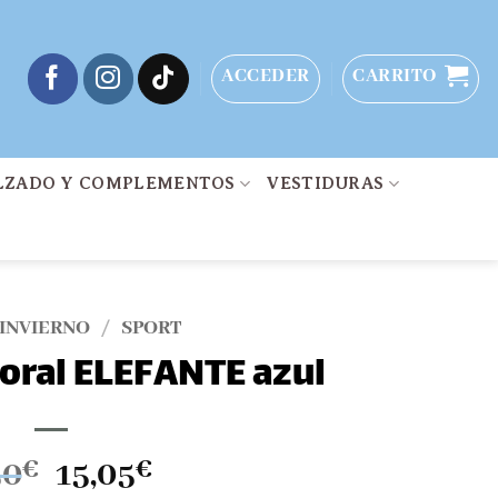
ACCEDER
CARRITO
LZADO Y COMPLEMENTOS
VESTIDURAS
 INVIERNO
/
SPORT
oral ELEFANTE azul
El
El
50
€
15,05
€