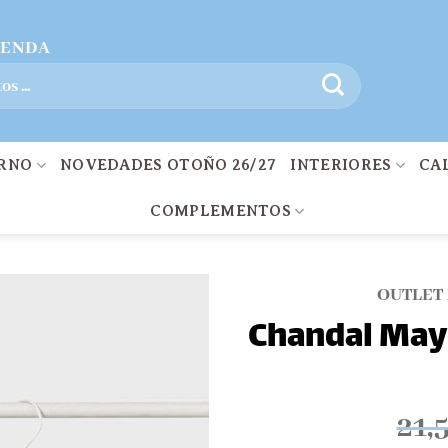
IENDA
ERNO
NOVEDADES OTOÑO 26/27
INTERIORES
CA
COMPLEMENTOS
OUTLET
Chandal May
Añadir
a la
lista
21,
de