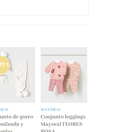
RTA
Añadir
Añadir
a la
a la
lista
lista
de
de
deseos
deseos
ORAL
MAYORAL
unto de gorro
Conjunto leggings
bufanda y
Mayoral FLORES
oplas
ROSA