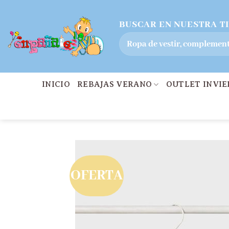
Saltar
BUSCAR EN NUESTRA T
al
Buscar
contenido
por:
INICIO
REBAJAS VERANO
OUTLET INVI
OFERTA