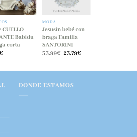
COS
MODA
y CUELLO
Jesusín bebé con
ANTE Babidu
braga Familia
a corta
SANTORINI
El
El
€
33,99
€
23,79
€
precio
precio
original
actual
era:
es:
33,99€.
23,79€.
AL
DONDE ESTAMOS