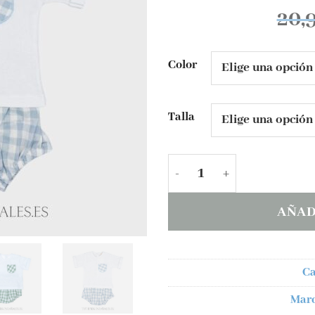
20,
Color
Talla
Conjunto camiseta y pol
AÑAD
Ca
Mar