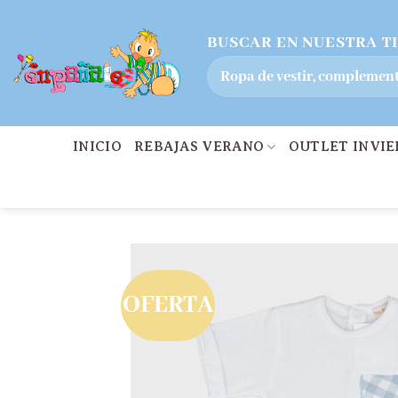
Saltar
BUSCAR EN NUESTRA T
al
Buscar
contenido
por:
INICIO
REBAJAS VERANO
OUTLET INVI
OFERTA