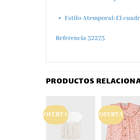
Estilo Atemporal:
El cuadr
Referencia 32273
PRODUCTOS RELACION
ERTA
OFERTA
OFERTA