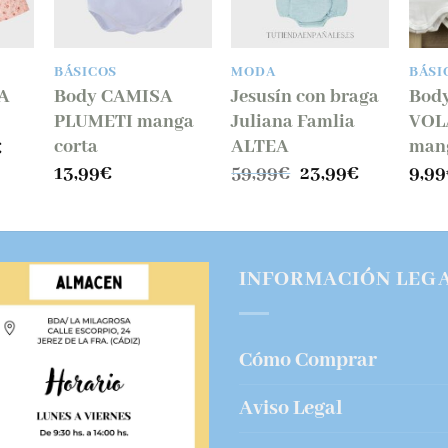
BÁSICOS
MODA
BÁSI
LA
Body CAMISA
Jesusín con braga
Bod
PLUMETI manga
Juliana Famlia
VOL
corta
ALTEA
mang
El
€
precio
El
El
13,99
€
59,99
€
23,99
€
9,99
al
actual
precio
precio
es:
original
actual
.
14,99€.
era:
es:
59,99€.
23,99€.
INFORMACIÓN LEG
Cómo Comprar
Aviso Legal