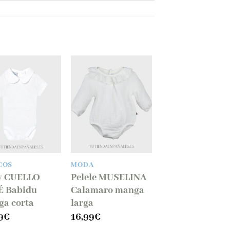
Añadir
Añadir
a la
a la
lista
lista
de
de
deseos
deseos
COS
MODA
y CUELLO
Pelele MUSELINA
É Babidu
Calamaro manga
a corta
larga
9
€
16,99
€