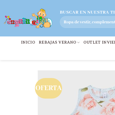
Saltar
BUSCAR EN NUESTRA T
al
Buscar
contenido
por:
INICIO
REBAJAS VERANO
OUTLET INVI
OFERTA