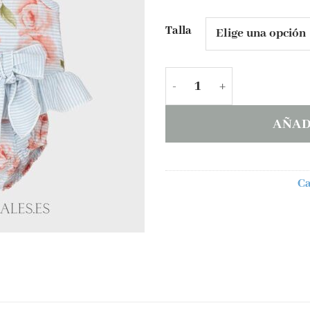
deseos
Talla
Jesusín con braga FLOR 
AÑAD
Ca