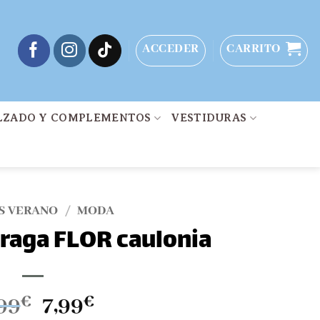
ACCEDER
CARRITO
LZADO Y COMPLEMENTOS
VESTIDURAS
S VERANO
/
MODA
braga FLOR caulonia
El
El
99
€
7,99
€