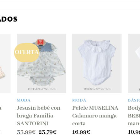
ADOS
OFERTA
dir
Añadir
Añadir
la
a la
a la
ta
lista
lista
e
de
de
eos
deseos
deseos
MODA
MODA
BÁSI
a
Jesusín bebé con
Pelele MUSELINA
Bod
braga Familia
Calamaro manga
BEB
SANTORINI
corta
mang
El
El
El
€
33,99
€
23,79
€
16,99
€
10,9
precio
precio
precio