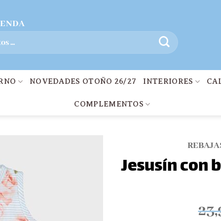
IENDA
ERNO
NOVEDADES OTOÑO 26/27
INTERIORES
CA
COMPLEMENTOS
REBAJA
Jesusín con 
Añadir
a la
lista
23,
de