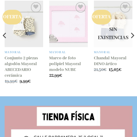
OFERTA
OFERTA
Añadir
Añadir
Añadir
a la
a la
a la
lista
lista
lista
SIN
de
de
de
EXISTENCIAS
deseos
deseos
deseos
MAYORAL
MAYORAL
MAYORAL
Conjunto 2 piezas
Marco de foto
Chandal Mayoral
algodón Mayoral
polipiel Mayoral
DINO ártico
El
El
ABECEDARIO
modelo NUBE
21,50
€
15,05
€
precio
precio
cerámica
22,99
€
original
actual
El
El
19,99
€
9,99
€
era:
es:
precio
precio
21,50€.
15,05€.
original
actual
era:
es:
19,99€.
9,99€.