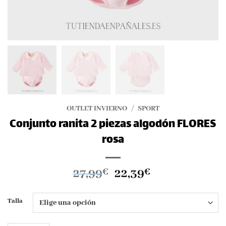
OUTLET INVIERNO
/
SPORT
Conjunto ranita 2 piezas algodón FLORES
rosa
El
El
27,99
22,39
€
€
precio
precio
original
actual
Talla
era:
es:
27,99€.
22,39€.