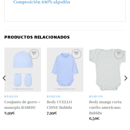
Composición 100% algodón
PRODUCTOS RELACIONADOS
Añadir
Añadir
Añadir
a la
a la
a la
lista
lista
lista
de
de
de
deseos
deseos
deseos
BÁSICOS
BÁSICOS
BÁSICOS
Conjunto de gorro +
Body CUELLO
Body manga corta
manopla BABIDU
CISNE Babidu
cuello americano
Babidu
8,99
€
7,99
€
6,50
€