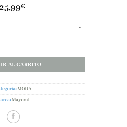
25,99
€
E ABEJA aqua cantidad
IR AL CARRITO
tegoría:
MODA
arca:
Mayoral