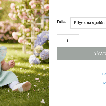
Talla
Vestido Mayoral NIDO D
AÑAD
Ca
M