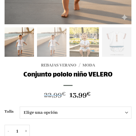
REBAJAS VERANO
/
MODA
Conjunto pololo niño VELERO
El
El
22,99
13,99
€
€
precio
precio
original
actual
Talla
era:
es:
22,99€.
13,99€.
Conjunto pololo niño VELERO cantidad