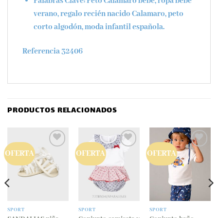
Palabras Clave:
Peto Calamaro bebé, ropa bebé
verano, regalo recién nacido Calamaro, peto
corto algodón, moda infantil española.
Referencia 32406
PRODUCTOS RELACIONADOS
OFERTA
OFERTA
OFERTA
Añadir
Añadir
Añadir
a la
a la
a la
lista
lista
lista
de
de
de
deseos
deseos
deseos
SPORT
SPORT
SPORT