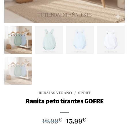
REBAJAS VERANO
/
SPORT
Ranita peto tirantes GOFRE
El
El
16,99
13,99
€
€
precio
precio